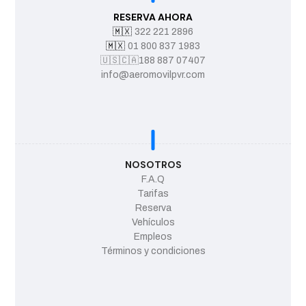
RESERVA AHORA
🇲🇽
322 221 2896
🇲🇽
01 800 837 1983
🇺🇸
🇨🇦
188 887 07407
info@aeromovilpvr.com
NOSOTROS
F.A.Q
Tarifas
Reserva
Vehículos
Empleos
Términos y condiciones